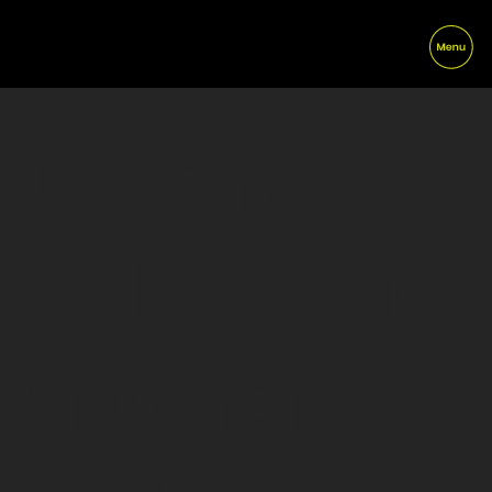
Diventa
volontario
aiutaci