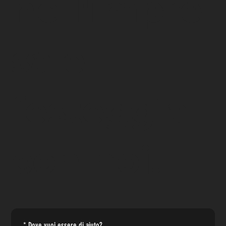
nell'impre
sa e
festeggia
con noi.
*
Dove vuoi essere di aiuto?