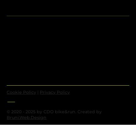
Cookie Policy
|
Privacy Policy
© 2020 - 2025 by CDO bike&run. Created by
Bruni.Web.Design