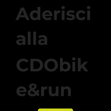
Aderisci
alla
CDObik
e&run