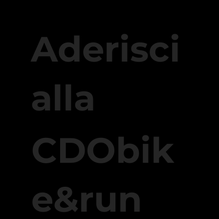
Aderisci
alla
CDObik
e&run