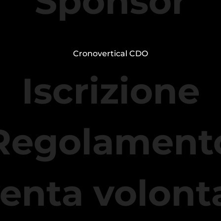
Sponsor
Cronovertical CDO
Iscrizione
Regolament
enta volont