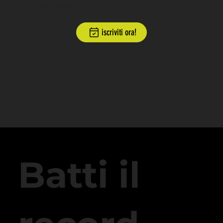
buono pasto
iscriviti ora!
Batti il