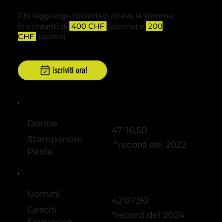
Chi raggiunge l'obiettivo riceve la somma
in contanti di
400 CHF
(donna) e
2
00
CHF
(uomo)
iscriviti ora!
Donne
47'16,50
Stampanoni
*record del 2022
Paola
Uomini
42'07,90
Ceschi
*record del 2024