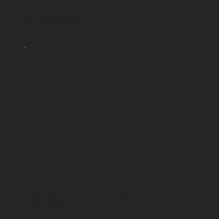
In occasione della 5a edizione
prezzo speciale: CHF 5.-
TOP PRICE
costo
5 CHF
tassa iscrizione con pettorale
pacco gara
rifornimenti